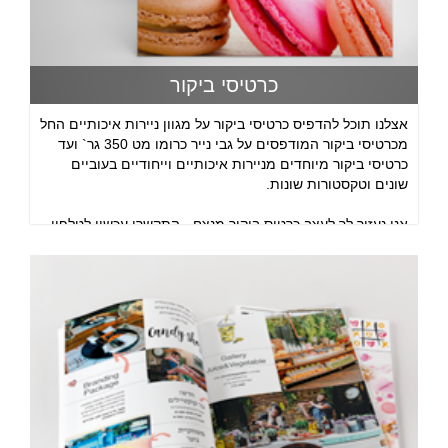
כרטיסי ביקור
אצלנו תוכל להדפיס כרטיסי ביקור על מגוון ניירות איכותיים החל
מכרטיסי ביקור המודפסים על גבי נייר כרומו מט 350 גר` ועד
כרטיסי ביקור מיוחדים מניירות איכותיים וייחודיים בעוביים
שונים וטקסטורות שונות.
אנו נעזור לך לעצב כרטיס ביקור מנצח - התקשרו עכשיו לטלפון
09-8870434 או פנה באמצעות טופס צור קשר