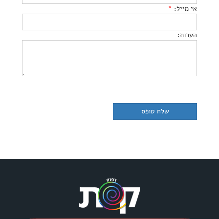
אי מייל:
*
הערות: