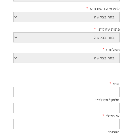
למינציה והשבחה:
*
פינות עגולות:
*
משלוח :
*
שם:
*
טלפון/סלולרי:
אי מייל:
*
הערות: