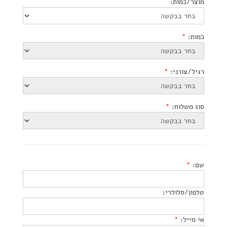
מוצר/כמות:
כמות:
*
רגיל/צורני:
*
סוג משלוח:
*
שם:
*
טלפון/סלולרי:
אי מייל:
*