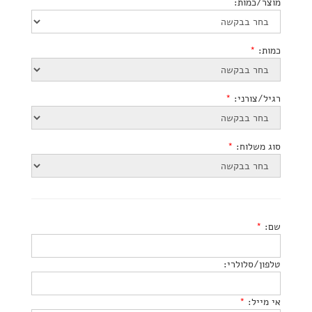
מוצר/כמות:
כמות:
*
רגיל/צורני:
*
סוג משלוח:
*
שם:
*
טלפון/סלולרי:
אי מייל:
*