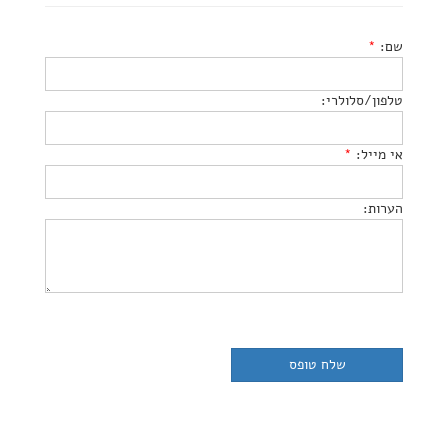
שם:
*
טלפון/סלולרי:
אי מייל:
*
הערות: