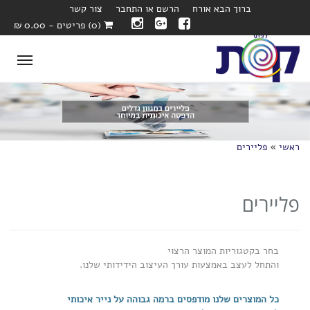
ברוך הבא אורח
הרשם או התחבר
צור קשר
(0) פריטים - 0.00 ₪
oggle
ation
ראשי
»
פליירים
פליירים
בחר בקטגוריות המוצר הרצוי
והתחל לעצב באמצעות עורך העיצוב הידידותי שלנו.
כל המוצרים שלנו מודפסים ברמה גבוהה על נייר איכותי