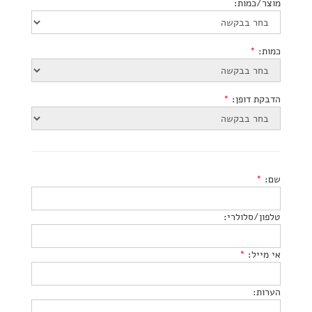
מוצר/כמות:
כמות:
*
הדבקת דופן:
*
שם:
*
טלפון/סלולרי:
אי מייל:
*
הערות: